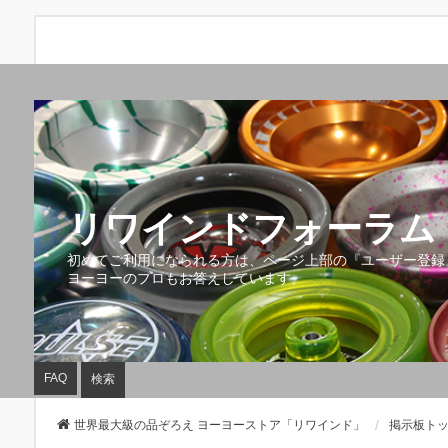
リワインドフォーラム 
初めてご利用になられる方は、ページ上部の『ユーザー登録
ヨーヨーのプロもお答えしています。
FAQ
検索
世界最大級の品ぞろえ ヨーヨーストア「リワインド」
掲示板ト