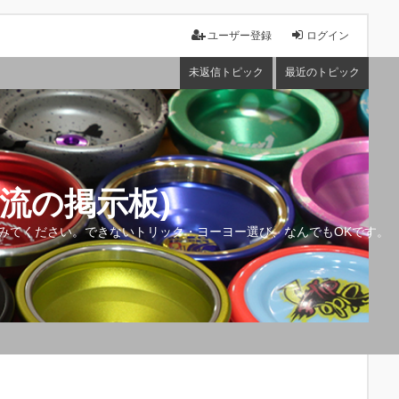
ユーザー登録
ログイン
未返信トピック
最近のトピック
流の掲示板)
みてください。できないトリック・ヨーヨー選び、なんでもOKです。