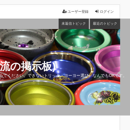
ユーザー登録
ログイン
未返信トピック
最近のトピック
流の掲示板)
みてください。できないトリック・ヨーヨー選び、なんでもOKです。