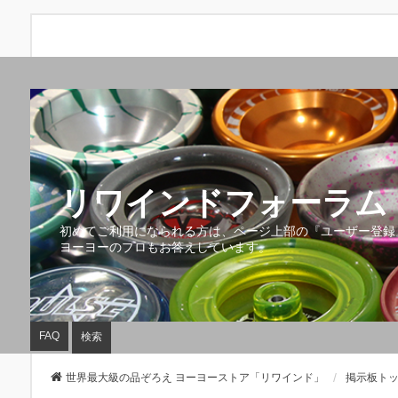
リワインドフォーラム 
初めてご利用になられる方は、ページ上部の『ユーザー登録
ヨーヨーのプロもお答えしています。
FAQ
検索
世界最大級の品ぞろえ ヨーヨーストア「リワインド」
掲示板ト