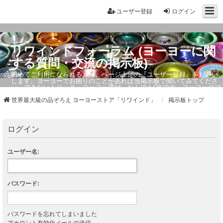
ユーザー登録
ログイン
リワインドフォーラム (ヨーヨーに関
する質問・交流の掲示板)
初めてご利用になられる方は、ページ上部の『ユーザー登録』をお願い
します。ヨーヨーでお困りのことがあれば当掲示板で聞いてみてくださ
い。できないトリック・ヨーヨー選び、なんでもOKです。ヨーヨーのプ
ロもお答えしています。
世界最大級の品ぞろえ ヨーヨーストア「リワインド」
掲示板トップ
ログイン
ユーザー名:
パスワード:
パスワードを忘れてしまいました
アカウント有効化メールの送信