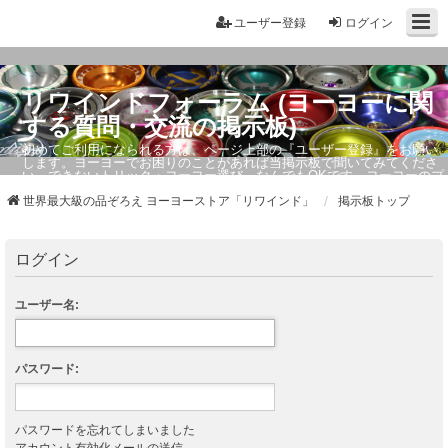
ユーザー登録
ログイン
リワインドフォーラム (ヨーヨーに関
する質問・交流の掲示板)
初めてご利用になられる方は、ページ上部の『ユーザー登録』をお願い
します。ヨーヨーでお困りのことがあれば当掲示板で聞いてみてくださ
い。できないトリック・ヨーヨー選び、なんでもOKです。ヨーヨーのプ
ロもお答えしています。
世界最大級の品ぞろえ ヨーヨーストア「リワインド」
掲示板トップ
ログイン
ユーザー名:
パスワード:
パスワードを忘れてしまいました
アカウント有効化メールの送信