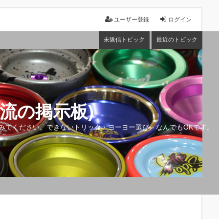
ユーザー登録
ログイン
未返信トピック
最近のトピック
流の掲示板)
みてください。できないトリック・ヨーヨー選び、なんでもOKです。