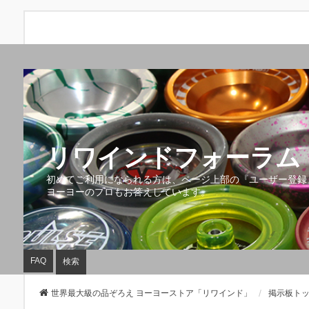
リワインドフォーラム 
初めてご利用になられる方は、ページ上部の『ユーザー登録
ヨーヨーのプロもお答えしています。
FAQ
検索
世界最大級の品ぞろえ ヨーヨーストア「リワインド」
掲示板ト