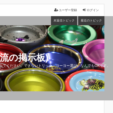
ユーザー登録
ログイン
未返信トピック
最近のトピック
流の掲示板)
みてください。できないトリック・ヨーヨー選び、なんでもOKです。