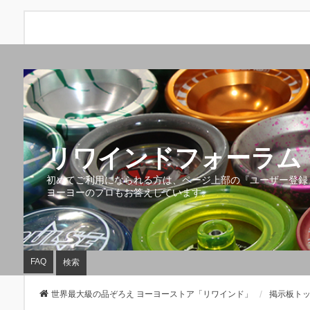
リワインドフォーラム 
初めてご利用になられる方は、ページ上部の『ユーザー登録
ヨーヨーのプロもお答えしています。
FAQ
検索
世界最大級の品ぞろえ ヨーヨーストア「リワインド」
掲示板ト