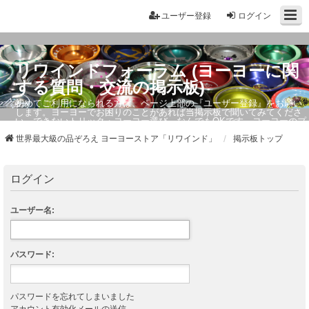
ユーザー登録
ログイン
リワインドフォーラム (ヨーヨーに関
する質問・交流の掲示板)
初めてご利用になられる方は、ページ上部の『ユーザー登録』をお願い
します。ヨーヨーでお困りのことがあれば当掲示板で聞いてみてくださ
い。できないトリック・ヨーヨー選び、なんでもOKです。ヨーヨーのプ
ロもお答えしています。
世界最大級の品ぞろえ ヨーヨーストア「リワインド」
掲示板トップ
ログイン
ユーザー名:
パスワード:
パスワードを忘れてしまいました
アカウント有効化メールの送信