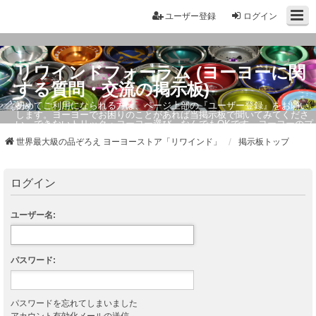
ユーザー登録
ログイン
リワインドフォーラム (ヨーヨーに関
する質問・交流の掲示板)
初めてご利用になられる方は、ページ上部の『ユーザー登録』をお願い
します。ヨーヨーでお困りのことがあれば当掲示板で聞いてみてくださ
い。できないトリック・ヨーヨー選び、なんでもOKです。ヨーヨーのプ
ロもお答えしています。
世界最大級の品ぞろえ ヨーヨーストア「リワインド」
掲示板トップ
ログイン
ユーザー名:
パスワード:
パスワードを忘れてしまいました
アカウント有効化メールの送信