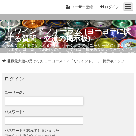
ユーザー登録
ログイン
リワインドフォーラム (ヨーヨーに関
する質問・交流の掲示板)
初めてご利用になられる方は、ページ上部の『ユーザー登録』をお願い
します。ヨーヨーでお困りのことがあれば当掲示板で聞いてみてくださ
い。できないトリック・ヨーヨー選び、なんでもOKです。ヨーヨーのプ
ロもお答えしています。
世界最大級の品ぞろえ ヨーヨーストア「リワインド」
掲示板トップ
ログイン
ユーザー名:
パスワード:
パスワードを忘れてしまいました
アカウント有効化メールの送信