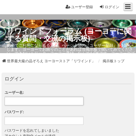
ユーザー登録
ログイン
リワインドフォーラム (ヨーヨーに関
する質問・交流の掲示板)
初めてご利用になられる方は、ページ上部の『ユーザー登録』をお願い
します。ヨーヨーでお困りのことがあれば当掲示板で聞いてみてくださ
い。できないトリック・ヨーヨー選び、なんでもOKです。ヨーヨーのプ
ロもお答えしています。
世界最大級の品ぞろえ ヨーヨーストア「リワインド」
掲示板トップ
ログイン
ユーザー名:
パスワード:
パスワードを忘れてしまいました
アカウント有効化メールの送信