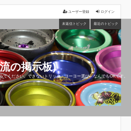
ユーザー登録
ログイン
未返信トピック
最近のトピック
流の掲示板)
みてください。できないトリック・ヨーヨー選び、なんでもOKです。