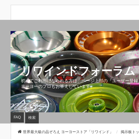
リワインドフォーラム 
初めてご利用になられる方は、ページ上部の『ユーザー登録
ヨーヨーのプロもお答えしています。
FAQ
検索
世界最大級の品ぞろえ ヨーヨーストア「リワインド」
掲示板ト