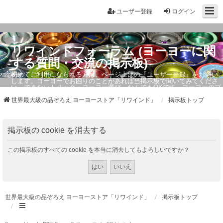
ユーザー登録
ログイン
リワインドフォーラム (ヨーヨーに関
する質問・交流の掲示板)
初めてご利用になられる方は、ページ上部の『ユーザー登録』をお願い
します。ヨーヨーでお困りのことがあれば当掲示板で聞いてみてくださ
い。できないトリック・ヨーヨー選び、なんでもOKです。ヨーヨーのプ
ロもお答えしています。
世界最大級の品ぞろえ ヨーヨーストア「リワインド」
掲示板トップ
掲示板の cookie を消去する
この掲示板のすべての cookie を本当に消去してもよろしいですか？
世界最大級の品ぞろえ ヨーヨーストア「リワインド」
掲示板トップ