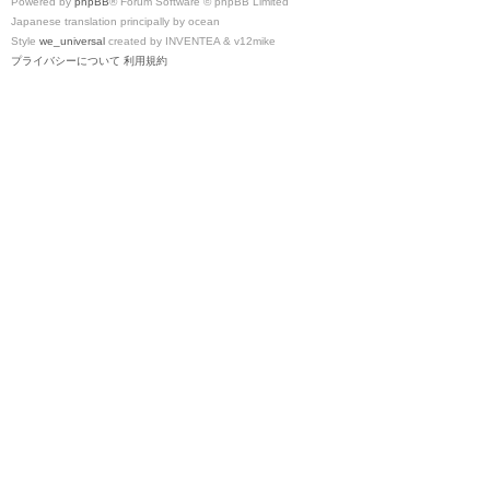
Powered by
phpBB
® Forum Software © phpBB Limited
Japanese translation principally by ocean
Style
we_universal
created by INVENTEA & v12mike
プライバシーについて
利用規約