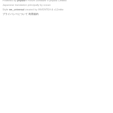
Powered by
phpBB
® Forum Software © phpBB Limited
Japanese translation principally by ocean
Style
we_universal
created by INVENTEA & v12mike
プライバシーについて
利用規約