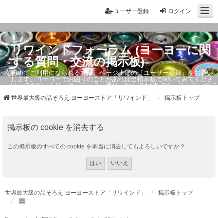
ユーザー登録
ログイン
リワインドフォーラム (ヨーヨーに関
する質問・交流の掲示板)
初めてご利用になられる方は、ページ上部の『ユーザー登録』をお願い
します。ヨーヨーでお困りのことがあれば当掲示板で聞いてみてくださ
い。できないトリック・ヨーヨー選び、なんでもOKです。ヨーヨーのプ
ロもお答えしています。
世界最大級の品ぞろえ ヨーヨーストア「リワインド」
掲示板トップ
掲示板の cookie を消去する
この掲示板のすべての cookie を本当に消去してもよろしいですか？
世界最大級の品ぞろえ ヨーヨーストア「リワインド」
掲示板トップ