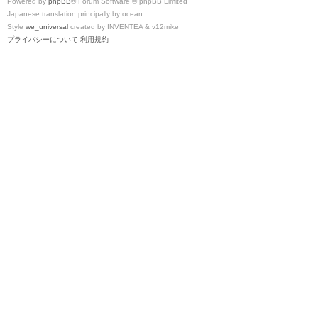
Powered by
phpBB
® Forum Software © phpBB Limited
Japanese translation principally by ocean
Style
we_universal
created by INVENTEA & v12mike
プライバシーについて
利用規約