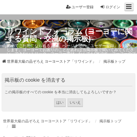
ユーザー登録
ログイン
リワインドフォーラム (ヨーヨーに関
する質問・交流の掲示板)
初めてご利用になられる方は、ページ上部の『ユーザー登録』をお願い
します。ヨーヨーでお困りのことがあれば当掲示板で聞いてみてくださ
い。できないトリック・ヨーヨー選び、なんでもOKです。ヨーヨーのプ
ロもお答えしています。
世界最大級の品ぞろえ ヨーヨーストア「リワインド」
掲示板トップ
掲示板の cookie を消去する
この掲示板のすべての cookie を本当に消去してもよろしいですか？
世界最大級の品ぞろえ ヨーヨーストア「リワインド」
掲示板トップ