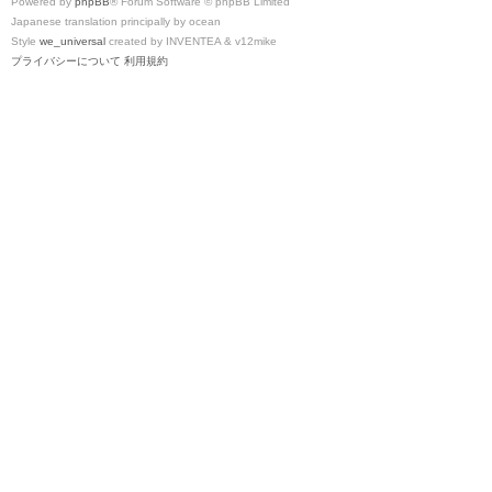
Powered by
phpBB
® Forum Software © phpBB Limited
Japanese translation principally by ocean
Style
we_universal
created by INVENTEA & v12mike
プライバシーについて
利用規約