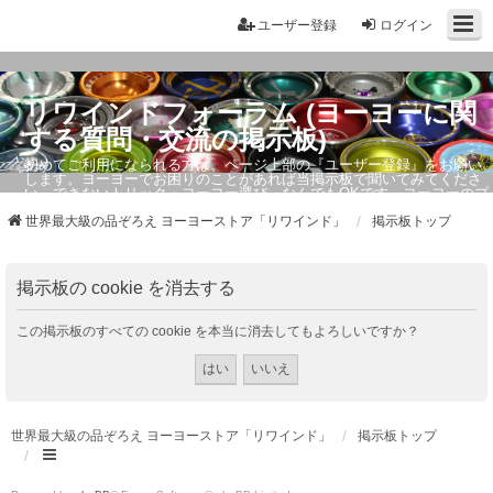
ユーザー登録
ログイン
リワインドフォーラム (ヨーヨーに関
する質問・交流の掲示板)
初めてご利用になられる方は、ページ上部の『ユーザー登録』をお願い
します。ヨーヨーでお困りのことがあれば当掲示板で聞いてみてくださ
い。できないトリック・ヨーヨー選び、なんでもOKです。ヨーヨーのプ
ロもお答えしています。
世界最大級の品ぞろえ ヨーヨーストア「リワインド」
掲示板トップ
掲示板の cookie を消去する
この掲示板のすべての cookie を本当に消去してもよろしいですか？
世界最大級の品ぞろえ ヨーヨーストア「リワインド」
掲示板トップ