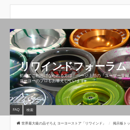
リワインドフォーラム 
初めてご利用になられる方は、ページ上部の『ユーザー登録
ヨーヨーのプロもお答えしています。
FAQ
検索
世界最大級の品ぞろえ ヨーヨーストア「リワインド」
掲示板ト