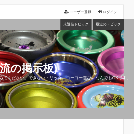
ユーザー登録
ログイン
未返信トピック
最近のトピック
流の掲示板)
みてください。できないトリック・ヨーヨー選び、なんでもOKです。