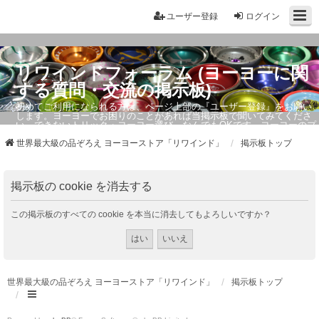
ユーザー登録
ログイン
リワインドフォーラム (ヨーヨーに関
する質問・交流の掲示板)
初めてご利用になられる方は、ページ上部の『ユーザー登録』をお願い
します。ヨーヨーでお困りのことがあれば当掲示板で聞いてみてくださ
い。できないトリック・ヨーヨー選び、なんでもOKです。ヨーヨーのプ
ロもお答えしています。
世界最大級の品ぞろえ ヨーヨーストア「リワインド」
掲示板トップ
掲示板の cookie を消去する
この掲示板のすべての cookie を本当に消去してもよろしいですか？
世界最大級の品ぞろえ ヨーヨーストア「リワインド」
掲示板トップ