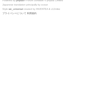
Powered by
phpBB
® Forum Software © phpBB Limited
Japanese translation principally by ocean
Style
we_universal
created by INVENTEA & v12mike
プライバシーについて
利用規約