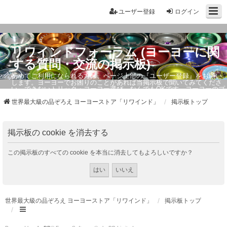
ユーザー登録
ログイン
リワインドフォーラム (ヨーヨーに関
する質問・交流の掲示板)
初めてご利用になられる方は、ページ上部の『ユーザー登録』をお願い
します。ヨーヨーでお困りのことがあれば当掲示板で聞いてみてくださ
い。できないトリック・ヨーヨー選び、なんでもOKです。ヨーヨーのプ
ロもお答えしています。
世界最大級の品ぞろえ ヨーヨーストア「リワインド」
掲示板トップ
掲示板の cookie を消去する
この掲示板のすべての cookie を本当に消去してもよろしいですか？
世界最大級の品ぞろえ ヨーヨーストア「リワインド」
掲示板トップ