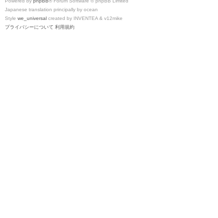
Powered by
phpBB
® Forum Software © phpBB Limited
Japanese translation principally by ocean
Style
we_universal
created by INVENTEA & v12mike
プライバシーについて
利用規約