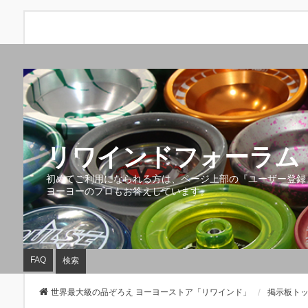
リワインドフォーラム 
初めてご利用になられる方は、ページ上部の『ユーザー登録
ヨーヨーのプロもお答えしています。
FAQ
検索
世界最大級の品ぞろえ ヨーヨーストア「リワインド」
掲示板ト