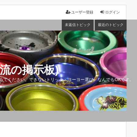
ユーザー登録
ログイン
未返信トピック
最近のトピック
流の掲示板)
みてください。できないトリック・ヨーヨー選び、なんでもOKです。