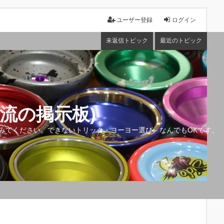
ユーザー登録
ログイン
未返信トピック
最近のトピック
流の掲示板)
みてください。できないトリック・ヨーヨー選び、なんでもOKです。