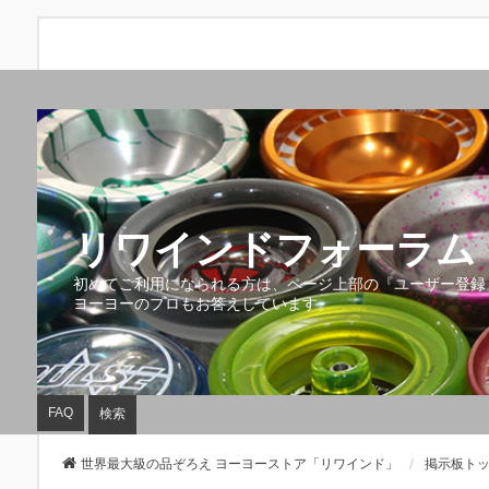
リワインドフォーラム 
初めてご利用になられる方は、ページ上部の『ユーザー登録
ヨーヨーのプロもお答えしています。
FAQ
検索
世界最大級の品ぞろえ ヨーヨーストア「リワインド」
掲示板ト