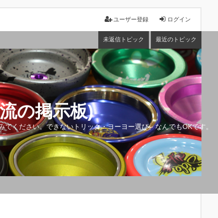
ユーザー登録
ログイン
未返信トピック
最近のトピック
流の掲示板)
みてください。できないトリック・ヨーヨー選び、なんでもOKです。