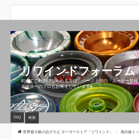
リワインドフォーラム 
初めてご利用になられる方は、ページ上部の『ユーザー登録
ヨーヨーのプロもお答えしています。
FAQ
検索
世界最大級の品ぞろえ ヨーヨーストア「リワインド」
掲示板ト