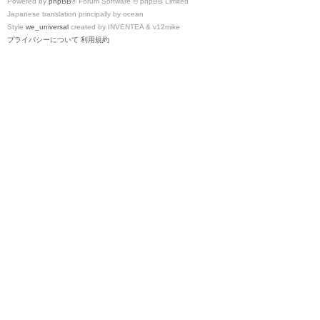
Powered by
phpBB
® Forum Software © phpBB Limited
Japanese translation principally by ocean
Style
we_universal
created by INVENTEA & v12mike
プライバシーについて
利用規約