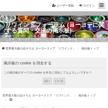
ユーザー登録
ログイン
リワインドフォーラム (ヨーヨーに関
する質問・交流の掲示板)
初めてご利用になられる方は、ページ上部の『ユーザー登録』をお願い
します。ヨーヨーでお困りのことがあれば当掲示板で聞いてみてくださ
い。できないトリック・ヨーヨー選び、なんでもOKです。ヨーヨーのプ
ロもお答えしています。
世界最大級の品ぞろえ ヨーヨーストア「リワインド」
掲示板トップ
掲示板の cookie を消去する
この掲示板のすべての cookie を本当に消去してもよろしいですか？
世界最大級の品ぞろえ ヨーヨーストア「リワインド」
掲示板トップ