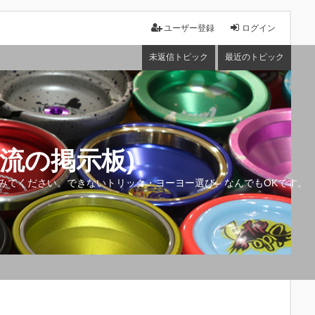
ユーザー登録
ログイン
未返信トピック
最近のトピック
流の掲示板)
みてください。できないトリック・ヨーヨー選び、なんでもOKです。