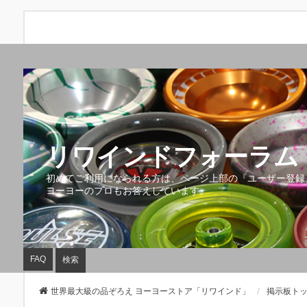
リワインドフォーラム 
初めてご利用になられる方は、ページ上部の『ユーザー登録
ヨーヨーのプロもお答えしています。
FAQ
検索
世界最大級の品ぞろえ ヨーヨーストア「リワインド」
掲示板ト