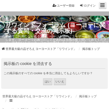
ユーザー登録
ログイン
リワインドフォーラム (ヨーヨーに関
する質問・交流の掲示板)
初めてご利用になられる方は、ページ上部の『ユーザー登録』をお願い
します。ヨーヨーでお困りのことがあれば当掲示板で聞いてみてくださ
い。できないトリック・ヨーヨー選び、なんでもOKです。ヨーヨーのプ
ロもお答えしています。
世界最大級の品ぞろえ ヨーヨーストア「リワインド」
掲示板トップ
掲示板の cookie を消去する
この掲示板のすべての cookie を本当に消去してもよろしいですか？
世界最大級の品ぞろえ ヨーヨーストア「リワインド」
掲示板トップ