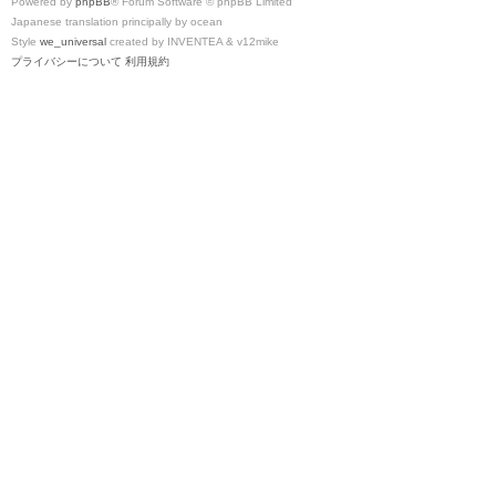
Powered by
phpBB
® Forum Software © phpBB Limited
Japanese translation principally by ocean
Style
we_universal
created by INVENTEA & v12mike
プライバシーについて
利用規約