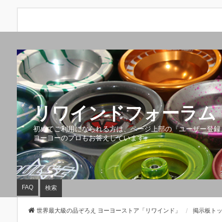
リワインドフォーラム 
初めてご利用になられる方は、ページ上部の『ユーザー登録
ヨーヨーのプロもお答えしています。
FAQ
検索
世界最大級の品ぞろえ ヨーヨーストア「リワインド」
掲示板ト