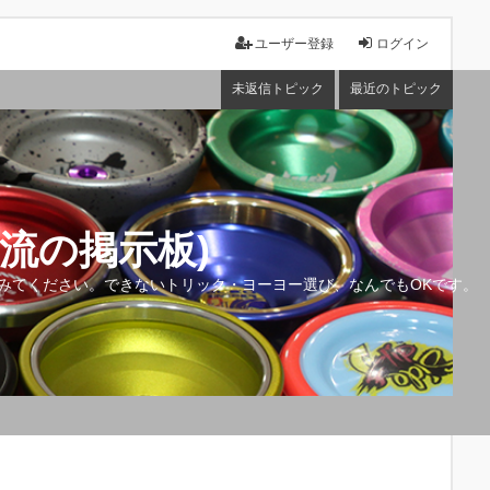
ユーザー登録
ログイン
未返信トピック
最近のトピック
流の掲示板)
みてください。できないトリック・ヨーヨー選び、なんでもOKです。