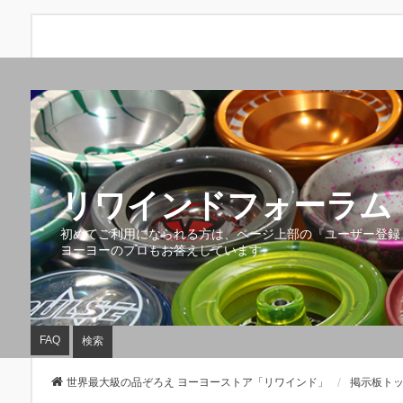
リワインドフォーラム 
初めてご利用になられる方は、ページ上部の『ユーザー登録
ヨーヨーのプロもお答えしています。
FAQ
検索
世界最大級の品ぞろえ ヨーヨーストア「リワインド」
掲示板ト