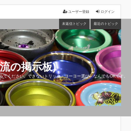
ユーザー登録
ログイン
未返信トピック
最近のトピック
流の掲示板)
みてください。できないトリック・ヨーヨー選び、なんでもOKです。