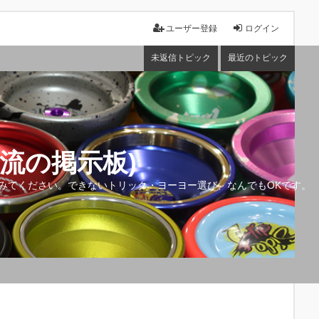
ユーザー登録
ログイン
未返信トピック
最近のトピック
流の掲示板)
みてください。できないトリック・ヨーヨー選び、なんでもOKです。