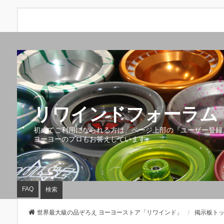
リワインドフォーラム 
初めてご利用になられる方は、ページ上部の『ユーザー登録
ヨーヨーのプロもお答えしています。
FAQ
検索
世界最大級の品ぞろえ ヨーヨーストア「リワインド」
掲示板ト