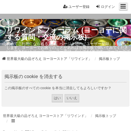
ユーザー登録
ログイン
リワインドフォーラム (ヨーヨーに関
する質問・交流の掲示板)
初めてご利用になられる方は、ページ上部の『ユーザー登録』をお願い
します。ヨーヨーでお困りのことがあれば当掲示板で聞いてみてくださ
い。できないトリック・ヨーヨー選び、なんでもOKです。ヨーヨーのプ
ロもお答えしています。
世界最大級の品ぞろえ ヨーヨーストア「リワインド」
掲示板トップ
掲示板の cookie を消去する
この掲示板のすべての cookie を本当に消去してもよろしいですか？
世界最大級の品ぞろえ ヨーヨーストア「リワインド」
掲示板トップ