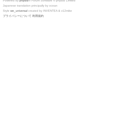
Powered by
phpBB
® Forum Software © phpBB Limited
Japanese translation principally by ocean
Style
we_universal
created by INVENTEA & v12mike
プライバシーについて
利用規約