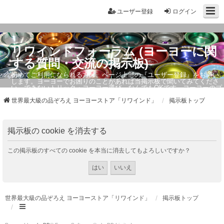
ユーザー登録
ログイン
リワインドフォーラム (ヨーヨーに関
する質問・交流の掲示板)
初めてご利用になられる方は、ページ上部の『ユーザー登録』をお願い
します。ヨーヨーでお困りのことがあれば当掲示板で聞いてみてくださ
い。できないトリック・ヨーヨー選び、なんでもOKです。ヨーヨーのプ
ロもお答えしています。
世界最大級の品ぞろえ ヨーヨーストア「リワインド」
掲示板トップ
掲示板の cookie を消去する
この掲示板のすべての cookie を本当に消去してもよろしいですか？
世界最大級の品ぞろえ ヨーヨーストア「リワインド」
掲示板トップ