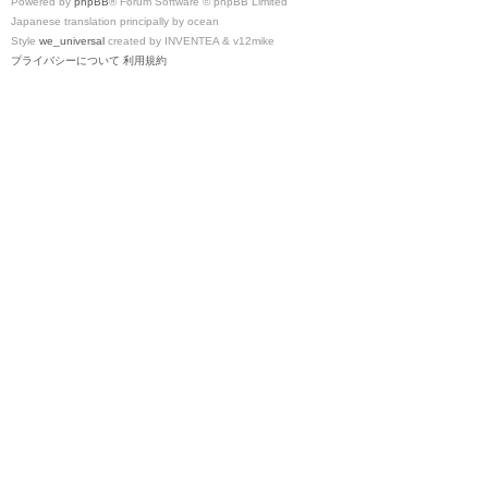
Powered by
phpBB
® Forum Software © phpBB Limited
Japanese translation principally by ocean
Style
we_universal
created by INVENTEA & v12mike
プライバシーについて
利用規約