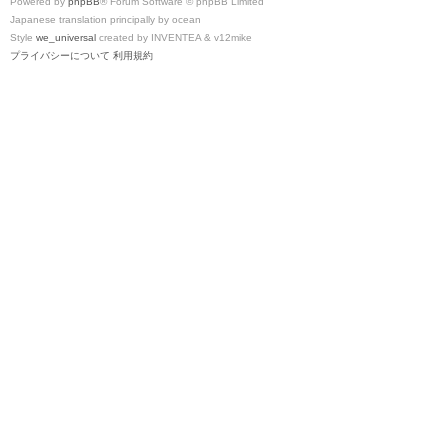
Powered by
phpBB
® Forum Software © phpBB Limited
Japanese translation principally by ocean
Style
we_universal
created by INVENTEA & v12mike
プライバシーについて
利用規約