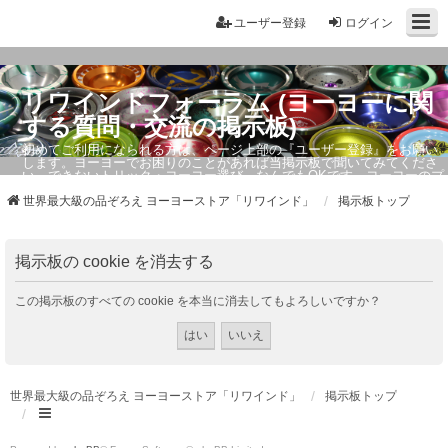
ユーザー登録
ログイン
リワインドフォーラム (ヨーヨーに関
する質問・交流の掲示板)
初めてご利用になられる方は、ページ上部の『ユーザー登録』をお願い
します。ヨーヨーでお困りのことがあれば当掲示板で聞いてみてくださ
い。できないトリック・ヨーヨー選び、なんでもOKです。ヨーヨーのプ
ロもお答えしています。
世界最大級の品ぞろえ ヨーヨーストア「リワインド」
掲示板トップ
掲示板の cookie を消去する
この掲示板のすべての cookie を本当に消去してもよろしいですか？
世界最大級の品ぞろえ ヨーヨーストア「リワインド」
掲示板トップ