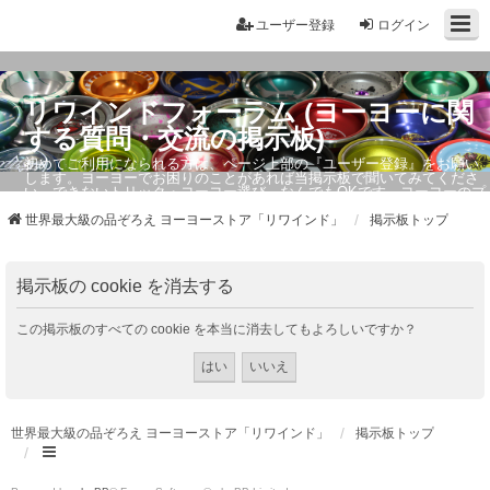
ユーザー登録
ログイン
リワインドフォーラム (ヨーヨーに関
する質問・交流の掲示板)
初めてご利用になられる方は、ページ上部の『ユーザー登録』をお願い
します。ヨーヨーでお困りのことがあれば当掲示板で聞いてみてくださ
い。できないトリック・ヨーヨー選び、なんでもOKです。ヨーヨーのプ
ロもお答えしています。
世界最大級の品ぞろえ ヨーヨーストア「リワインド」
掲示板トップ
掲示板の cookie を消去する
この掲示板のすべての cookie を本当に消去してもよろしいですか？
世界最大級の品ぞろえ ヨーヨーストア「リワインド」
掲示板トップ