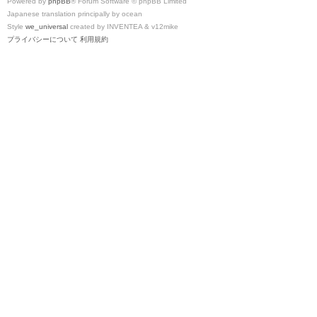
Powered by
phpBB
® Forum Software © phpBB Limited
Japanese translation principally by ocean
Style
we_universal
created by INVENTEA & v12mike
プライバシーについて
利用規約