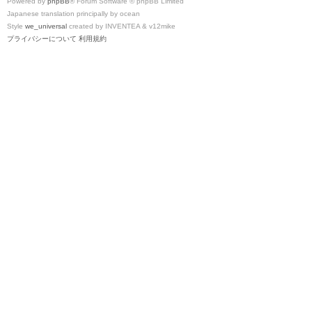
Powered by
phpBB
® Forum Software © phpBB Limited
Japanese translation principally by ocean
Style
we_universal
created by INVENTEA & v12mike
プライバシーについて
利用規約