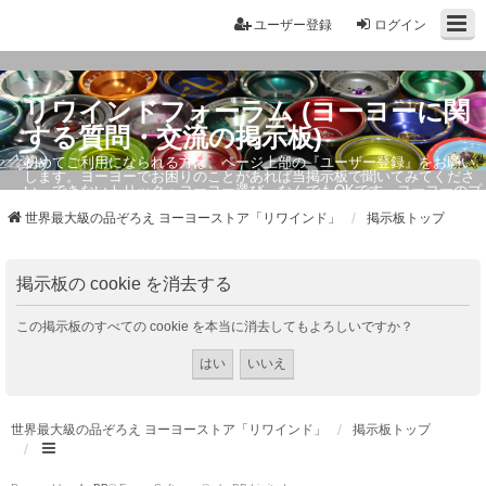
ユーザー登録
ログイン
リワインドフォーラム (ヨーヨーに関
する質問・交流の掲示板)
初めてご利用になられる方は、ページ上部の『ユーザー登録』をお願い
します。ヨーヨーでお困りのことがあれば当掲示板で聞いてみてくださ
い。できないトリック・ヨーヨー選び、なんでもOKです。ヨーヨーのプ
ロもお答えしています。
世界最大級の品ぞろえ ヨーヨーストア「リワインド」
掲示板トップ
掲示板の cookie を消去する
この掲示板のすべての cookie を本当に消去してもよろしいですか？
世界最大級の品ぞろえ ヨーヨーストア「リワインド」
掲示板トップ