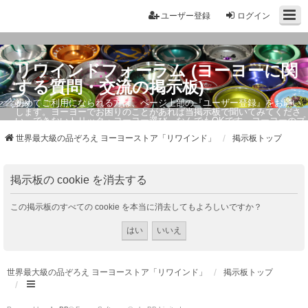
ユーザー登録
ログイン
リワインドフォーラム (ヨーヨーに関
する質問・交流の掲示板)
初めてご利用になられる方は、ページ上部の『ユーザー登録』をお願い
します。ヨーヨーでお困りのことがあれば当掲示板で聞いてみてくださ
い。できないトリック・ヨーヨー選び、なんでもOKです。ヨーヨーのプ
ロもお答えしています。
世界最大級の品ぞろえ ヨーヨーストア「リワインド」
掲示板トップ
掲示板の cookie を消去する
この掲示板のすべての cookie を本当に消去してもよろしいですか？
世界最大級の品ぞろえ ヨーヨーストア「リワインド」
掲示板トップ