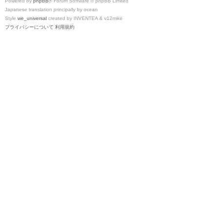
Powered by
phpBB
® Forum Software © phpBB Limited
Japanese translation principally by ocean
Style
we_universal
created by INVENTEA & v12mike
プライバシーについて
利用規約