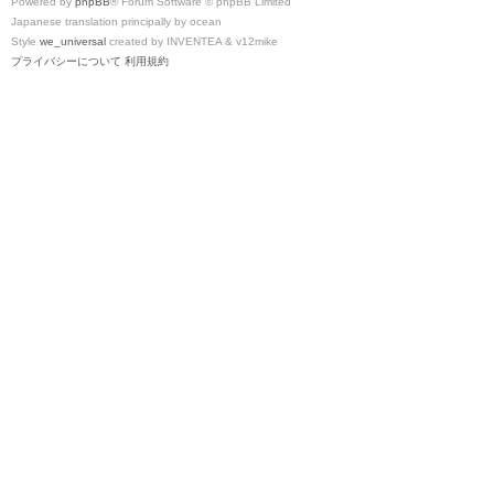
Powered by
phpBB
® Forum Software © phpBB Limited
Japanese translation principally by ocean
Style
we_universal
created by INVENTEA & v12mike
プライバシーについて
利用規約