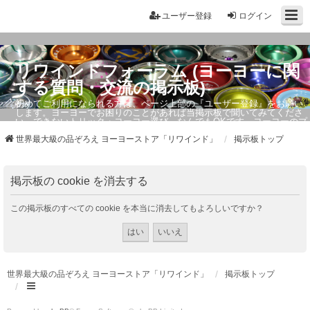
ユーザー登録
ログイン
リワインドフォーラム (ヨーヨーに関
する質問・交流の掲示板)
初めてご利用になられる方は、ページ上部の『ユーザー登録』をお願い
します。ヨーヨーでお困りのことがあれば当掲示板で聞いてみてくださ
い。できないトリック・ヨーヨー選び、なんでもOKです。ヨーヨーのプ
ロもお答えしています。
世界最大級の品ぞろえ ヨーヨーストア「リワインド」
掲示板トップ
掲示板の cookie を消去する
この掲示板のすべての cookie を本当に消去してもよろしいですか？
世界最大級の品ぞろえ ヨーヨーストア「リワインド」
掲示板トップ