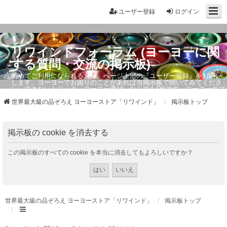
ユーザー登録
ログイン
リワインドフォーラム (ヨーヨーに関
する質問・交流の掲示板)
初めてご利用になられる方は、ページ上部の『ユーザー登録』をお願い
します。ヨーヨーでお困りのことがあれば当掲示板で聞いてみてくださ
い。できないトリック・ヨーヨー選び、なんでもOKです。ヨーヨーのプ
ロもお答えしています。
世界最大級の品ぞろえ ヨーヨーストア「リワインド」
掲示板トップ
掲示板の cookie を消去する
この掲示板のすべての cookie を本当に消去してもよろしいですか？
世界最大級の品ぞろえ ヨーヨーストア「リワインド」
掲示板トップ