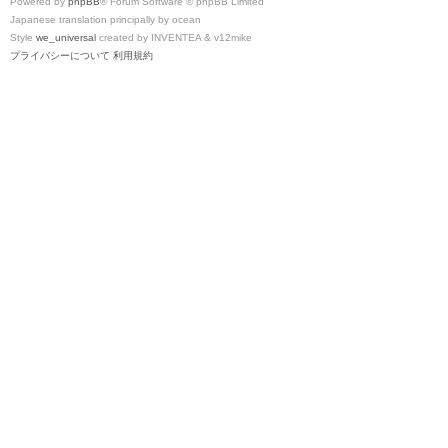
Powered by
phpBB
® Forum Software © phpBB Limited
Japanese translation principally by ocean
Style
we_universal
created by INVENTEA & v12mike
プライバシーについて
利用規約