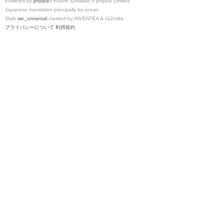
Powered by
phpBB
® Forum Software © phpBB Limited
Japanese translation principally by ocean
Style
we_universal
created by INVENTEA & v12mike
プライバシーについて
利用規約