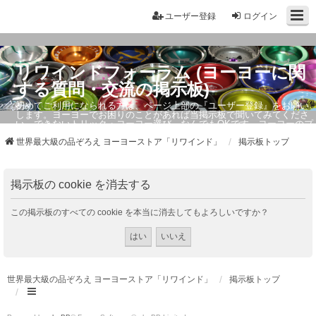
ユーザー登録
ログイン
リワインドフォーラム (ヨーヨーに関
する質問・交流の掲示板)
初めてご利用になられる方は、ページ上部の『ユーザー登録』をお願い
します。ヨーヨーでお困りのことがあれば当掲示板で聞いてみてくださ
い。できないトリック・ヨーヨー選び、なんでもOKです。ヨーヨーのプ
ロもお答えしています。
世界最大級の品ぞろえ ヨーヨーストア「リワインド」
掲示板トップ
掲示板の cookie を消去する
この掲示板のすべての cookie を本当に消去してもよろしいですか？
世界最大級の品ぞろえ ヨーヨーストア「リワインド」
掲示板トップ