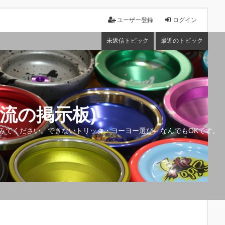
ユーザー登録
ログイン
未返信トピック
最近のトピック
流の掲示板)
みてください。できないトリック・ヨーヨー選び、なんでもOKです。