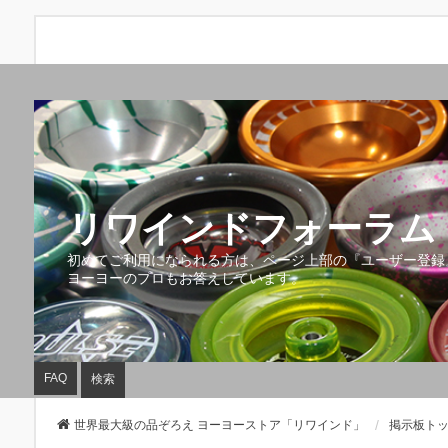
リワインドフォーラム 
初めてご利用になられる方は、ページ上部の『ユーザー登録
ヨーヨーのプロもお答えしています。
FAQ
検索
世界最大級の品ぞろえ ヨーヨーストア「リワインド」
掲示板ト