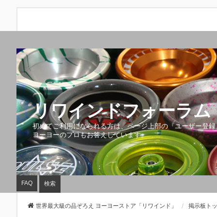
リワインドフォーラム 
初めてご利用になられる方は、ページ上部の『ユーザー登録
ヨーヨーのプロもお答えしています。
FAQ
検索
世界最大級の品ぞろえ ヨーヨーストア「リワインド」
掲示板ト