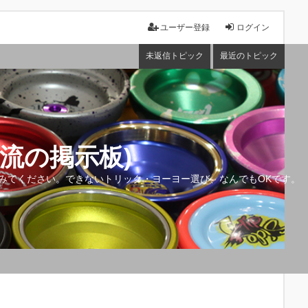
ユーザー登録
ログイン
未返信トピック
最近のトピック
流の掲示板)
みてください。できないトリック・ヨーヨー選び、なんでもOKです。