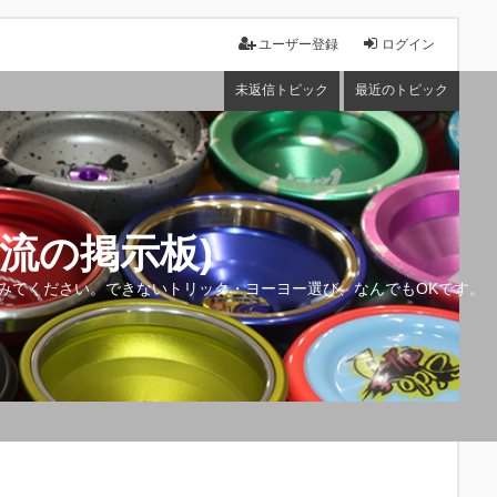
ユーザー登録
ログイン
未返信トピック
最近のトピック
流の掲示板)
みてください。できないトリック・ヨーヨー選び、なんでもOKです。