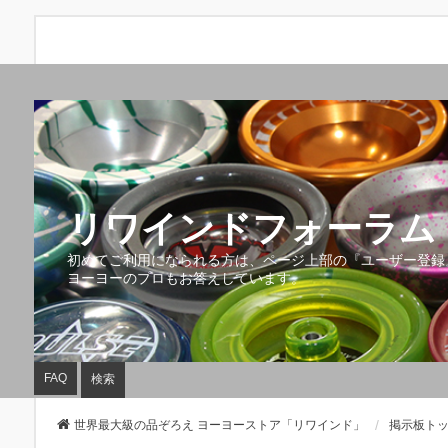
リワインドフォーラム 
初めてご利用になられる方は、ページ上部の『ユーザー登録
ヨーヨーのプロもお答えしています。
FAQ
検索
世界最大級の品ぞろえ ヨーヨーストア「リワインド」
掲示板ト