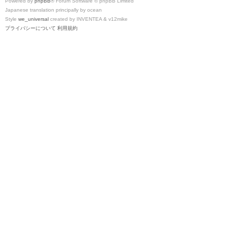
Powered by
phpBB
® Forum Software © phpBB Limited
Japanese translation principally by ocean
Style
we_universal
created by INVENTEA & v12mike
プライバシーについて
利用規約