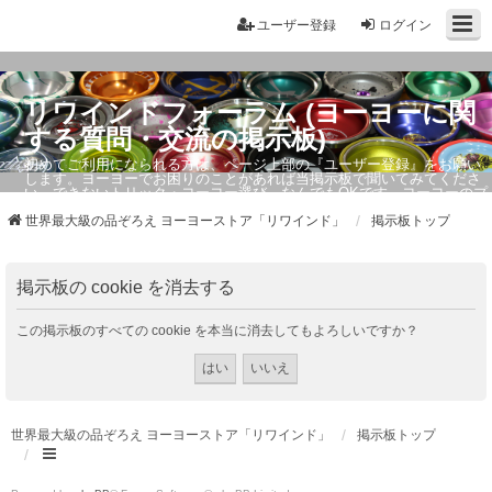
ユーザー登録
ログイン
リワインドフォーラム (ヨーヨーに関
する質問・交流の掲示板)
初めてご利用になられる方は、ページ上部の『ユーザー登録』をお願い
します。ヨーヨーでお困りのことがあれば当掲示板で聞いてみてくださ
い。できないトリック・ヨーヨー選び、なんでもOKです。ヨーヨーのプ
ロもお答えしています。
世界最大級の品ぞろえ ヨーヨーストア「リワインド」
掲示板トップ
掲示板の cookie を消去する
この掲示板のすべての cookie を本当に消去してもよろしいですか？
世界最大級の品ぞろえ ヨーヨーストア「リワインド」
掲示板トップ