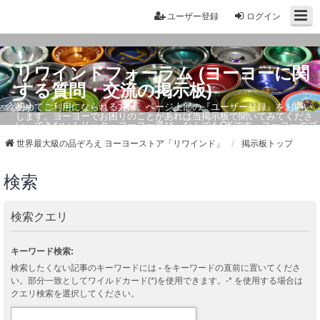
ユーザー登録
ログイン
リワインドフォーラム (ヨーヨーに関
する質問・交流の掲示板)
初めてご利用になられる方は、ページ上部の『ユーザー登録』をお願い
します。ヨーヨーでお困りのことがあれば当掲示板で聞いてみてくださ
い。できないトリック・ヨーヨー選び、なんでもOKです。ヨーヨーのプ
ロもお答えしています。
世界最大級の品ぞろえ ヨーヨーストア「リワインド」
掲示板トップ
検索
検索クエリ
キーワード検索:
検索したくない記事のキーワードには
-
をキーワードの直前に置いてくださ
い。部分一致としてワイルドカード(*)を使用できます。-* を使用する場合は
クエリ検索を選択してください。