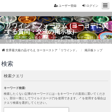
ユーザー登録
ログイン
リワインドフォーラム (ヨーヨーに関
する質問・交流の掲示板)
初めてご利用になられる方は、ページ上部の『ユーザー登録』をお願い
します。ヨーヨーでお困りのことがあれば当掲示板で聞いてみてくださ
い。できないトリック・ヨーヨー選び、なんでもOKです。ヨーヨーのプ
ロもお答えしています。
世界最大級の品ぞろえ ヨーヨーストア「リワインド」
掲示板トップ
検索
検索クエリ
キーワード検索:
検索したくない記事のキーワードには
-
をキーワードの直前に置いてくださ
い。部分一致としてワイルドカード(*)を使用できます。-* を使用する場合は
クエリ検索を選択してください。