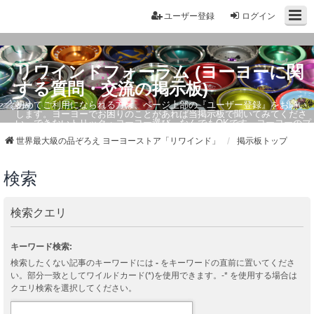
ユーザー登録
ログイン
リワインドフォーラム (ヨーヨーに関
する質問・交流の掲示板)
初めてご利用になられる方は、ページ上部の『ユーザー登録』をお願い
します。ヨーヨーでお困りのことがあれば当掲示板で聞いてみてくださ
い。できないトリック・ヨーヨー選び、なんでもOKです。ヨーヨーのプ
ロもお答えしています。
世界最大級の品ぞろえ ヨーヨーストア「リワインド」
掲示板トップ
検索
検索クエリ
キーワード検索:
検索したくない記事のキーワードには
-
をキーワードの直前に置いてくださ
い。部分一致としてワイルドカード(*)を使用できます。-* を使用する場合は
クエリ検索を選択してください。