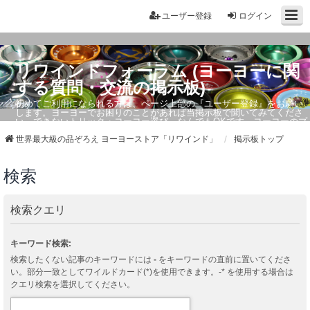
ユーザー登録
ログイン
リワインドフォーラム (ヨーヨーに関
する質問・交流の掲示板)
初めてご利用になられる方は、ページ上部の『ユーザー登録』をお願い
します。ヨーヨーでお困りのことがあれば当掲示板で聞いてみてくださ
い。できないトリック・ヨーヨー選び、なんでもOKです。ヨーヨーのプ
ロもお答えしています。
世界最大級の品ぞろえ ヨーヨーストア「リワインド」
掲示板トップ
検索
検索クエリ
キーワード検索:
検索したくない記事のキーワードには
-
をキーワードの直前に置いてくださ
い。部分一致としてワイルドカード(*)を使用できます。-* を使用する場合は
クエリ検索を選択してください。