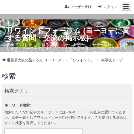
ユーザー登録
ログイン
リワインドフォーラム (ヨーヨーに関
する質問・交流の掲示板)
初めてご利用になられる方は、ページ上部の『ユーザー登録』をお願い
します。ヨーヨーでお困りのことがあれば当掲示板で聞いてみてくださ
い。できないトリック・ヨーヨー選び、なんでもOKです。ヨーヨーのプ
ロもお答えしています。
世界最大級の品ぞろえ ヨーヨーストア「リワインド」
掲示板トップ
検索
検索クエリ
キーワード検索:
検索したくない記事のキーワードには
-
をキーワードの直前に置いてくださ
い。部分一致としてワイルドカード(*)を使用できます。-* を使用する場合は
クエリ検索を選択してください。