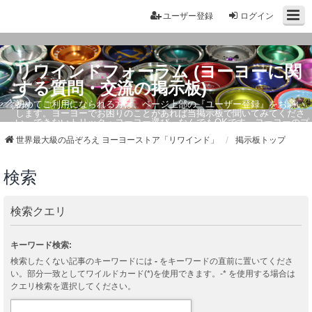
ユーザー登録
ログイン
リワインドフォーラム (ヨーヨーに関
する質問・交流の掲示板)
初めてご利用になられる方は、ページ上部の『ユーザー登録』をお願い
します。ヨーヨーでお困りのことがあれば当掲示板で聞いてみてくださ
い。できないトリック・ヨーヨー選び、なんでもOKです。ヨーヨーのプ
ロもお答えしています。
世界最大級の品ぞろえ ヨーヨーストア「リワインド」
掲示板トップ
検索
検索クエリ
キーワード検索:
検索したくない記事のキーワードには
-
をキーワードの直前に置いてくださ
い。部分一致としてワイルドカード(*)を使用できます。-* を使用する場合は
クエリ検索を選択してください。