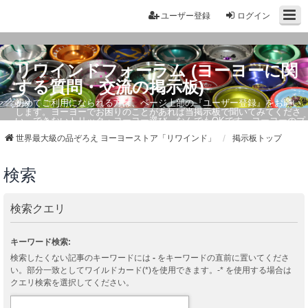
ユーザー登録
ログイン
リワインドフォーラム (ヨーヨーに関
する質問・交流の掲示板)
初めてご利用になられる方は、ページ上部の『ユーザー登録』をお願い
します。ヨーヨーでお困りのことがあれば当掲示板で聞いてみてくださ
い。できないトリック・ヨーヨー選び、なんでもOKです。ヨーヨーのプ
ロもお答えしています。
世界最大級の品ぞろえ ヨーヨーストア「リワインド」
掲示板トップ
検索
検索クエリ
キーワード検索:
検索したくない記事のキーワードには
-
をキーワードの直前に置いてくださ
い。部分一致としてワイルドカード(*)を使用できます。-* を使用する場合は
クエリ検索を選択してください。