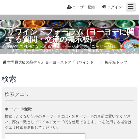
ユーザー登録
ログイン
リワインドフォーラム (ヨーヨーに関
する質問・交流の掲示板)
初めてご利用になられる方は、ページ上部の『ユーザー登録』をお願い
します。ヨーヨーでお困りのことがあれば当掲示板で聞いてみてくださ
い。できないトリック・ヨーヨー選び、なんでもOKです。ヨーヨーのプ
ロもお答えしています。
世界最大級の品ぞろえ ヨーヨーストア「リワインド」
掲示板トップ
検索
検索クエリ
キーワード検索:
検索したくない記事のキーワードには
-
をキーワードの直前に置いてくださ
い。部分一致としてワイルドカード(*)を使用できます。-* を使用する場合は
クエリ検索を選択してください。