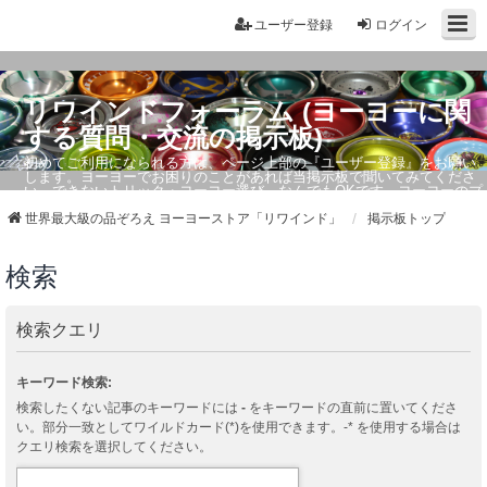
ユーザー登録
ログイン
リワインドフォーラム (ヨーヨーに関
する質問・交流の掲示板)
初めてご利用になられる方は、ページ上部の『ユーザー登録』をお願い
します。ヨーヨーでお困りのことがあれば当掲示板で聞いてみてくださ
い。できないトリック・ヨーヨー選び、なんでもOKです。ヨーヨーのプ
ロもお答えしています。
世界最大級の品ぞろえ ヨーヨーストア「リワインド」
掲示板トップ
検索
検索クエリ
キーワード検索:
検索したくない記事のキーワードには
-
をキーワードの直前に置いてくださ
い。部分一致としてワイルドカード(*)を使用できます。-* を使用する場合は
クエリ検索を選択してください。