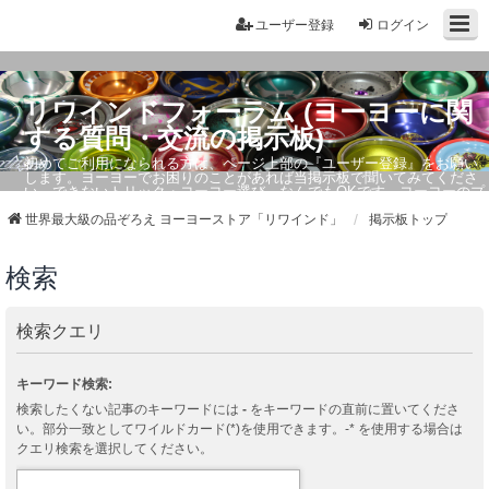
ユーザー登録
ログイン
リワインドフォーラム (ヨーヨーに関
する質問・交流の掲示板)
初めてご利用になられる方は、ページ上部の『ユーザー登録』をお願い
します。ヨーヨーでお困りのことがあれば当掲示板で聞いてみてくださ
い。できないトリック・ヨーヨー選び、なんでもOKです。ヨーヨーのプ
ロもお答えしています。
世界最大級の品ぞろえ ヨーヨーストア「リワインド」
掲示板トップ
検索
検索クエリ
キーワード検索:
検索したくない記事のキーワードには
-
をキーワードの直前に置いてくださ
い。部分一致としてワイルドカード(*)を使用できます。-* を使用する場合は
クエリ検索を選択してください。